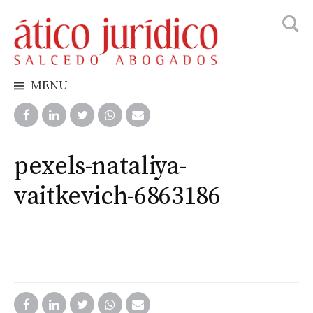
Busca
Skip
to
content
MENU
pexels-nataliya-
vaitkevich-6863186