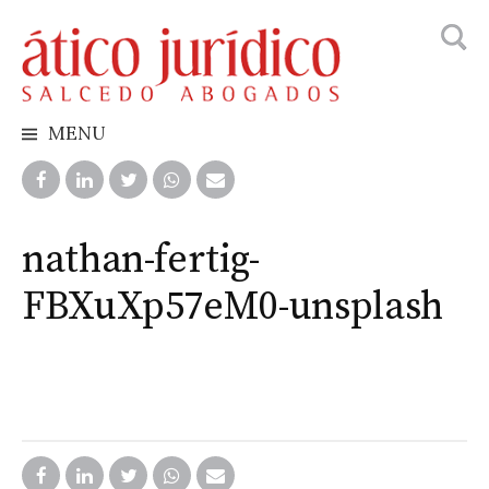
Busca
Skip
to
content
MENU
nathan-fertig-
FBXuXp57eM0-unsplash