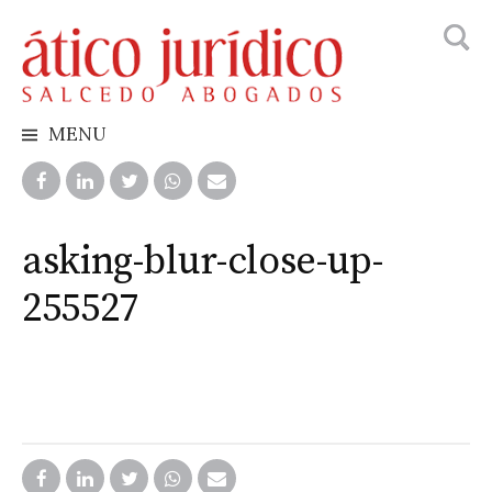
Searc
Skip
for:
to
content
MENU
asking-blur-close-up-
255527