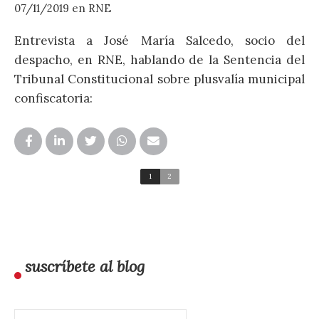
07/11/2019
en
RNE
Entrevista a José María Salcedo, socio del
despacho, en RNE, hablando de la Sentencia del
2
Tribunal Constitucional sobre plusvalía municipal
confiscatoria:
E
d
d
d
p
1
2
d
suscríbete al blog