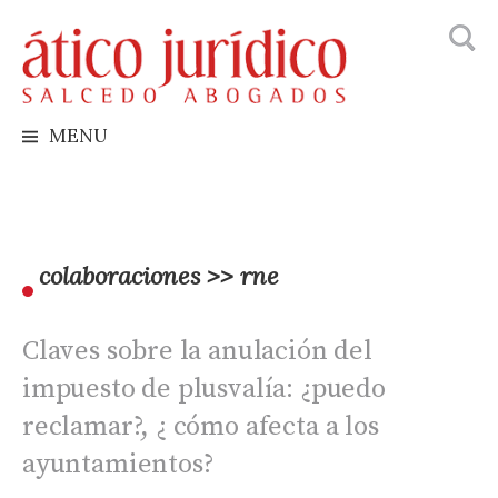
Busca
Skip
to
content
MENU
colaboraciones >> rne
Claves sobre la anulación del
impuesto de plusvalía: ¿puedo
reclamar?, ¿ cómo afecta a los
ayuntamientos?
0