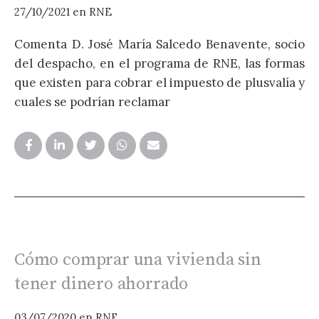
27/10/2021
en
RNE
E
d
Comenta D. José María Salcedo Benavente, socio
h
del despacho, en el programa de RNE, las formas
q
que existen para cobrar el impuesto de plusvalía y
e
cuales se podrían reclamar
d
e
Cómo comprar una vivienda sin
tener dinero ahorrado
03/07/2020
en
RNE