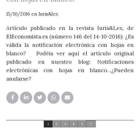
15/10/2016
en
Iuris&lex
Artículo publicado en la revista Iuris&Lex, de
0
ElEconomista.es (número 146 del 14-10-2016): ¿Es
válida la notificación electrónica con hojas en
A
blanco? Podéis ver aquí el artículo original
E
publicado en nuestro blog: Notificaciones
T
electrónicas con hojas en blanco…¿Pueden
i
anularse?
p
a
r
1
2
3
4
5