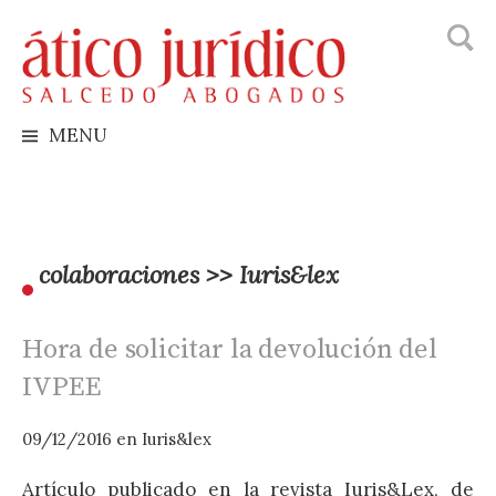
Busca
Skip
to
content
MENU
colaboraciones >> Iuris&lex
Hora de solicitar la devolución del
IVPEE
09/12/2016
en
Iuris&lex
0
Artículo publicado en la revista Iuris&Lex, de
A