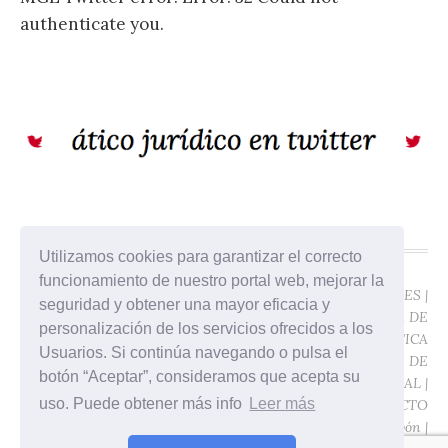
authenticate you.
Utilizamos cookies para garantizar el correcto
funcionamiento de nuestro portal web, mejorar la
©ÁTICO JURÍDICO -
POLÍTICA DE COOKIES
|
seguridad y obtener una mayor eficacia y
SALCEDO ABOGADOS
POLÍTICA DE
personalización de los servicios ofrecidos a los
2017
PRIVACIDAD
|
POLÍTICA
Usuarios. Si continúa navegando o pulsa el
Gran Vía de las
DE PROTECCIÓN DE
botón “Aceptar”, consideramos que acepta su
Germanías, 25. 12ª -
DATOS
|
AVISO LEGAL
|
uso. Puede obtener más info
Leer más
46006 Valencia (España)
CONTACTO
Diseño:
Javier Pavón
|