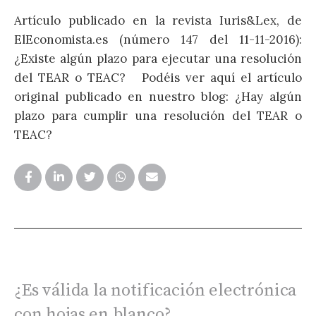
Artículo publicado en la revista Iuris&Lex, de
1
ElEconomista.es (número 147 del 11-11-2016):
¿Existe algún plazo para ejecutar una resolución
A
del TEAR o TEAC? Podéis ver aquí el artículo
E
original publicado en nuestro blog: ¿Hay algún
T
plazo para cumplir una resolución del TEAR o
d
TEAC?
p
p
v
¿Es válida la notificación electrónica
con hojas en blanco?