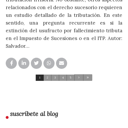
c
relacionados con el derecho sucesorio requieren
c
un estudio detallado de la tributación. En este
a
sentido, una pregunta recurrente es si la
d
extinción del usufructo por fallecimiento tributa
en el Impuesto de Sucesiones o en el ITP. Autor:
Salvador…
1
2
3
4
5
suscríbete al blog