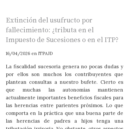
Extinción del usufructo por
fallecimiento: ¿tributa en el
Impuesto de Sucesiones o en el ITP?
0
16/04/2026
en
ITPAJD
E
La fiscalidad sucesoria genera no pocas dudas y
p
por ellos son muchos los contribuyentes que
v
plantean consultas a nuestro bufete. Cierto es
e
que muchas las autonomías mantienen
l
actualmente importantes beneficios fiscales para
e
las herencias entre parientes próximos. Lo que
c
comporta en la práctica que una buena parte de
l
las herencias de padres a hijos tenga una
A
tributación irrisoria. No obstante, otros aspectos