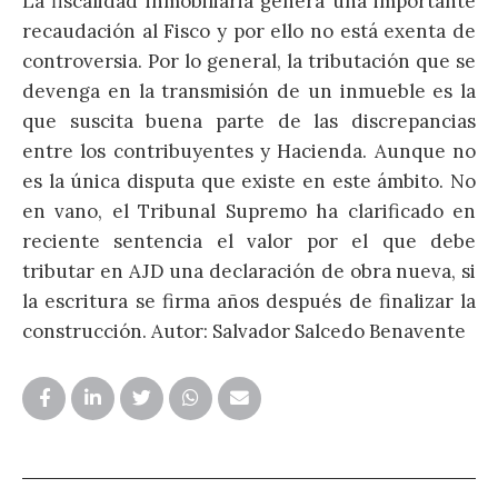
La fiscalidad inmobiliaria genera una importante
H
recaudación al Fisco y por ello no está exenta de
controversia. Por lo general, la tributación que se
devenga en la transmisión de un inmueble es la
o
que suscita buena parte de las discrepancias
i
entre los contribuyentes y Hacienda. Aunque no
O
es la única disputa que existe en este ámbito. No
p
en vano, el Tribunal Supremo ha clarificado en
o
reciente sentencia el valor por el que debe
c
tributar en AJD una declaración de obra nueva, si
d
la escritura se firma años después de finalizar la
v
construcción. Autor: Salvador Salcedo Benavente
B