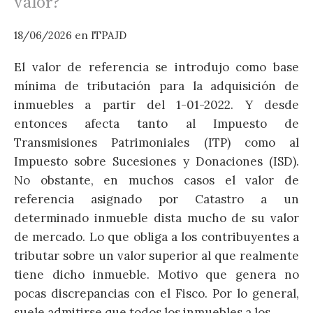
valor?
18/06/2026
en
ITPAJD
2
El valor de referencia se introdujo como base
L
mínima de tributación para la adquisición de
d
inmuebles a partir del 1-01-2022. Y desde
entonces afecta tanto al Impuesto de
a
Transmisiones Patrimoniales (ITP) como al
s
Impuesto sobre Sucesiones y Donaciones (ISD).
No obstante, en muchos casos el valor de
c
referencia asignado por Catastro a un
b
determinado inmueble dista mucho de su valor
r
de mercado. Lo que obliga a los contribuyentes a
s
tributar sobre un valor superior al que realmente
d
tiene dicho inmueble. Motivo que genera no
v
pocas discrepancias con el Fisco. Por lo general,
d
suele admitirse que todos los inmuebles a los…
S