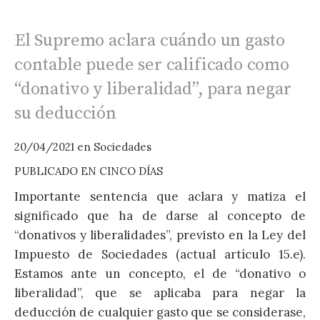
El Supremo aclara cuándo un gasto
contable puede ser calificado como
“donativo y liberalidad”, para negar
2
su deducción
P
20/04/2021
en
Sociedades
L
a
PUBLICADO EN CINCO DÍAS
Importante sentencia que aclara y matiza el
s
significado que ha de darse al concepto de
r
“donativos y liberalidades”, previsto en la Ley del
D
Impuesto de Sociedades (actual artículo 15.e).
d
Estamos ante un concepto, el de “donativo o
d
liberalidad”, que se aplicaba para negar la
S
deducción de cualquier gasto que se considerase,