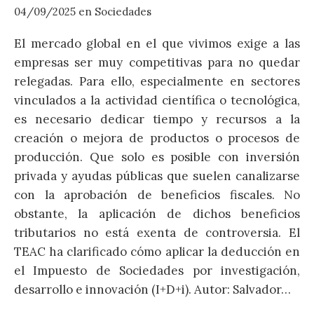
04/09/2025
en
Sociedades
2
El mercado global en el que vivimos exige a las
S
empresas ser muy competitivas para no quedar
n
relegadas. Para ello, especialmente en sectores
a
vinculados a la actividad científica o tecnológica,
a
es necesario dedicar tiempo y recursos a la
c
creación o mejora de productos o procesos de
e
producción. Que solo es posible con inversión
d
privada y ayudas públicas que suelen canalizarse
S
con la aprobación de beneficios fiscales. No
g
obstante, la aplicación de dichos beneficios
e
tributarios no está exenta de controversia. El
TEAC ha clarificado cómo aplicar la deducción en
el Impuesto de Sociedades por investigación,
desarrollo e innovación (I+D+i). Autor: Salvador…