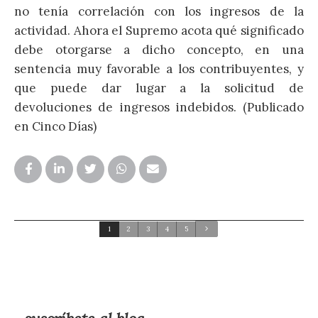
q
no tenía correlación con los ingresos de la
actividad. Ahora el Supremo acota qué significado
a
debe otorgarse a dicho concepto, en una
d
sentencia muy favorable a los contribuyentes, y
i
que puede dar lugar a la solicitud de
devoluciones de ingresos indebidos. (Publicado
en Cinco Días)
1
2
3
4
5