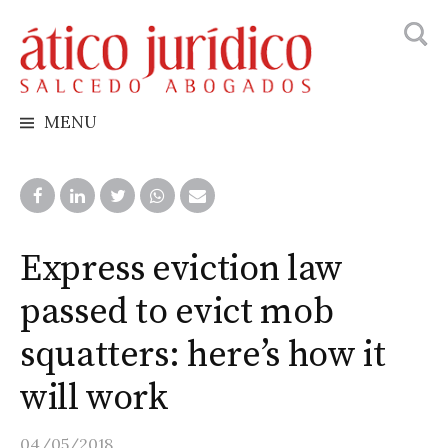
Searc
Skip
for:
to
content
MENU
Express eviction law
passed to evict mob
squatters: here’s how it
will work
04/05/2018