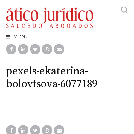
Searc
Skip
for:
to
content
MENU
pexels-ekaterina-
bolovtsova-6077189