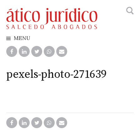
Searc
Skip
for:
to
content
MENU
pexels-photo-271639