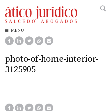
Searc
Skip
for:
to
content
MENU
photo-of-home-interior-
3125905