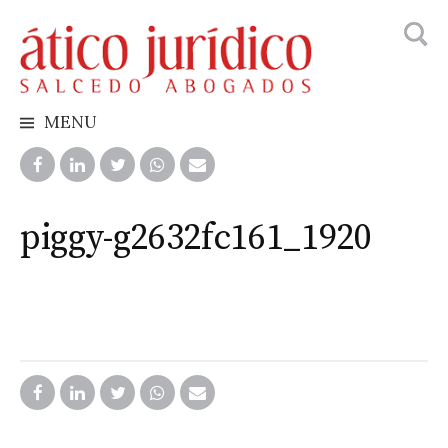
Searc
Skip
for:
to
content
MENU
piggy-g2632fc161_1920