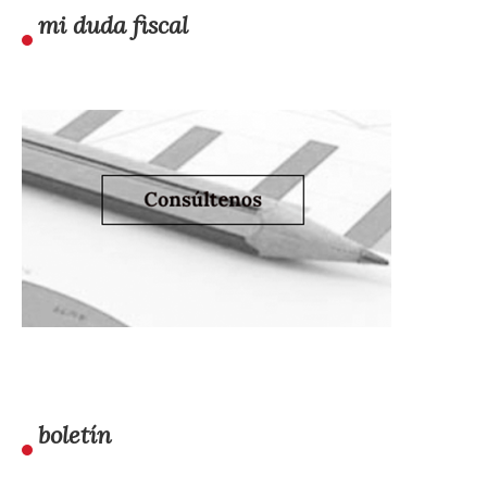
mi duda fiscal
boletín