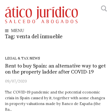
Searc
Skip
for:
to
content
MENU
Tag:
venta del inmueble
LEGAL & TAX NEWS
Rent to buy Spain: an alternative way to get
on the property ladder after COVID-19
09/07/2020
The COVID-19 pandemic and the potential economic
crisis in Spain caused by it, together with some changes
in property valuations made by Banco de España (the
Ba...