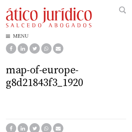
Searc
Skip
for:
to
content
MENU
map-of-europe-
g8d21843f3_1920