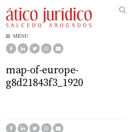
Busca
Skip
to
content
MENU
map-of-europe-
g8d21843f3_1920