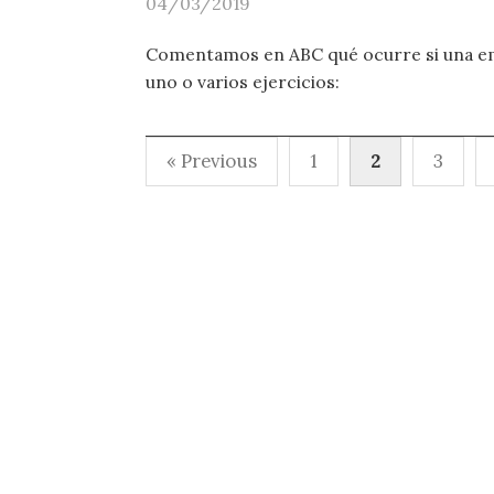
04/03/2019
Comentamos en ABC qué ocurre si una empr
uno o varios ejercicios:
Paginación
« Previous
1
2
3
de
entradas