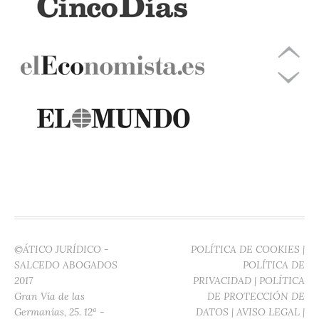
©ÁTICO JURÍDICO -
POLÍTICA DE COOKIES
|
SALCEDO ABOGADOS
POLÍTICA DE
2017
PRIVACIDAD
|
POLÍTICA
Gran Vía de las
DE PROTECCIÓN DE
Germanías, 25. 12ª -
DATOS
|
AVISO LEGAL
|