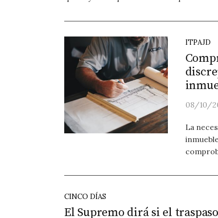
ITPAJD
Compr
discre
inmueb
08/10/2
La neces
inmueble
comproba
CINCO DÍAS
El Supremo dirá si el traspas