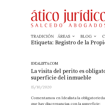
Skip
to
content
TRADICIÓN
ÁREAS
BLOG
C
Etiqueta:
Registro de la Prop
IDEALISTA.COM
La visita del perito es obliga
superficie del inmueble
15/10/2020
Comentamos en Idealista la obligatoriedad 
que hay discrepancias con la superficie: