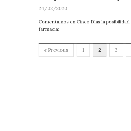
24/02/2020
Comentamos en Cinco Días la posibilidad 
farmacia:
Paginación
« Previous
1
2
3
de
entradas