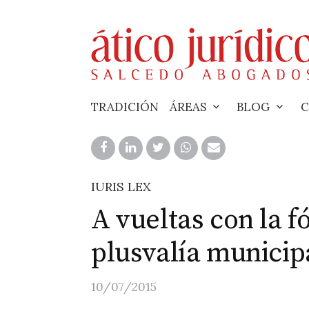
Skip
to
content
TRADICIÓN
ÁREAS
BLOG
C
IURIS LEX
A vueltas con la f
plusvalía municip
10/07/2015