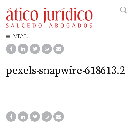
Busca
Skip
to
content
MENU
pexels-snapwire-618613.2