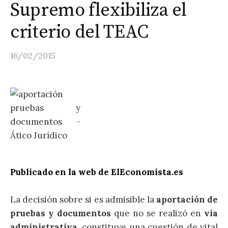
Supremo flexibiliza el
criterio del TEAC
16/02/2015
Publicado en la revista
IURIS&LEX (nº 126, de 13-2-
2015) del periódico
ElEconomista.es
Publicado en la web de ElEconomista.es
La decisión sobre si es admisible la
aportación de
pruebas y documentos
que no se realizó en
vía
administrativa
, constituye una cuestión de vital