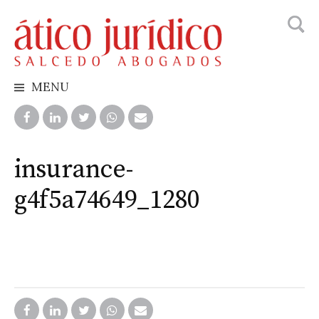
Busca
Skip
to
content
MENU
insurance-
g4f5a74649_1280