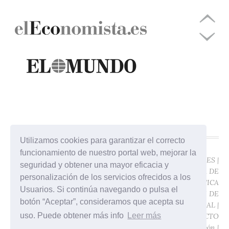
Utilizamos cookies para garantizar el correcto
funcionamiento de nuestro portal web, mejorar la
©ÁTICO JURÍDICO -
POLÍTICA DE COOKIES
|
seguridad y obtener una mayor eficacia y
SALCEDO ABOGADOS
POLÍTICA DE
personalización de los servicios ofrecidos a los
2017
PRIVACIDAD
|
POLÍTICA
Usuarios. Si continúa navegando o pulsa el
Gran Vía de las
DE PROTECCIÓN DE
botón “Aceptar”, consideramos que acepta su
Germanías, 25. 12ª -
DATOS
|
AVISO LEGAL
|
uso. Puede obtener más info
Leer más
46006 Valencia (España)
CONTACTO
Diseño:
Javier Pavón
|