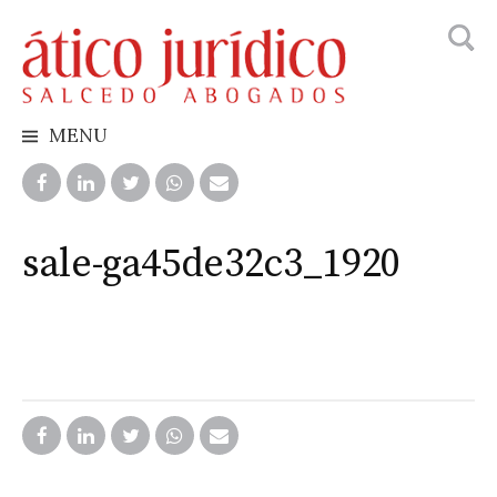
Busca
Skip
to
content
MENU
sale-ga45de32c3_1920