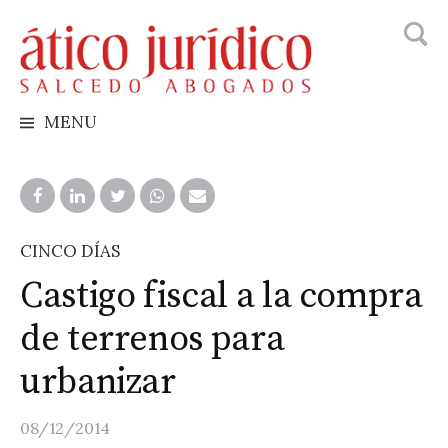
Busca
Skip
to
content
MENU
CINCO DÍAS
Castigo fiscal a la compra
de terrenos para
urbanizar
08/12/2014