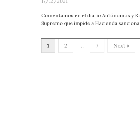
17/12/2021
Comentamos en el diario Autónomos y Em
Supremo que impide a Hacienda sancionar
Paginación
1
2
…
7
Next »
de
entradas