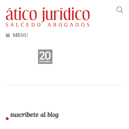
Busca
Skip
to
content
MENU
suscríbete al blog