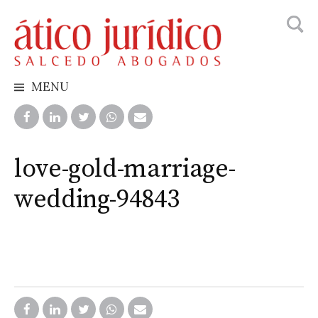
Busca
Skip
to
content
MENU
love-gold-marriage-
wedding-94843