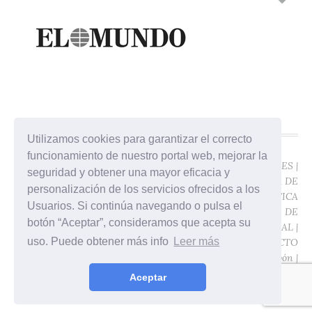
Utilizamos cookies para garantizar el correcto
funcionamiento de nuestro portal web, mejorar la
©ÁTICO JURÍDICO -
POLÍTICA DE COOKIES
|
seguridad y obtener una mayor eficacia y
SALCEDO ABOGADOS
POLÍTICA DE
personalización de los servicios ofrecidos a los
2017
PRIVACIDAD
|
POLÍTICA
Usuarios. Si continúa navegando o pulsa el
Gran Vía de las
DE PROTECCIÓN DE
botón “Aceptar”, consideramos que acepta su
Germanías, 25. 12ª -
DATOS
|
AVISO LEGAL
|
uso. Puede obtener más info
Leer más
46006 Valencia (España)
CONTACTO
Diseño:
Javier Pavón
|
Programación:
Digitec
Aceptar
Media