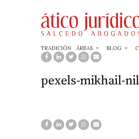
Skip
to
content
TRADICIÓN
ÁREAS
BLOG
C
pexels-mikhail-ni