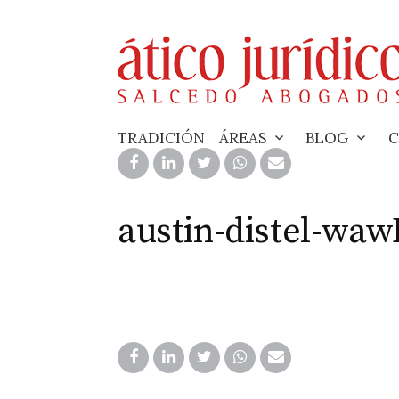
Skip
to
content
TRADICIÓN
ÁREAS
BLOG
C
austin-distel-wa