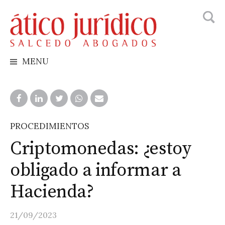
Busca
Skip
to
content
MENU
PROCEDIMIENTOS
Criptomonedas: ¿estoy
obligado a informar a
Hacienda?
21/09/2023