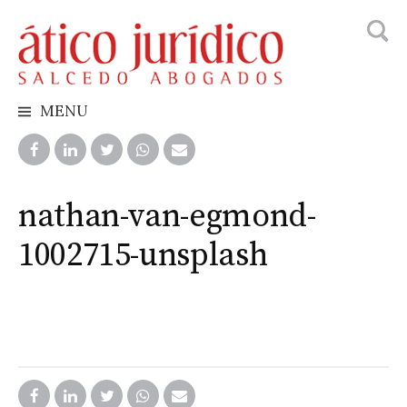
Busca
Skip
to
content
MENU
nathan-van-egmond-
1002715-unsplash