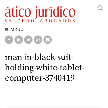
Busca
Skip
to
content
MENU
man-in-black-suit-
holding-white-tablet-
computer-3740419