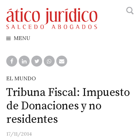
Busca
Skip
to
content
MENU
EL MUNDO
Tribuna Fiscal: Impuesto
de Donaciones y no
residentes
17/11/2014