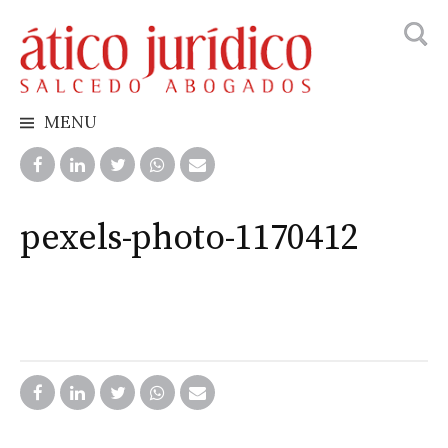
Busca
Skip
to
content
MENU
pexels-photo-1170412