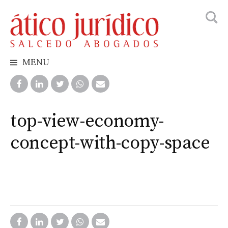
Busca
Skip
to
content
MENU
top-view-economy-
concept-with-copy-space