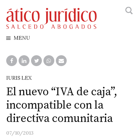
Busca
Skip
to
content
MENU
IURIS LEX
El nuevo “IVA de caja”,
incompatible con la
directiva comunitaria
07/10/2013