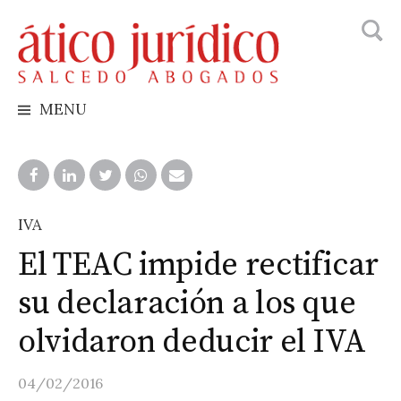
Busca
Skip
to
content
MENU
IVA
El TEAC impide rectificar
su declaración a los que
olvidaron deducir el IVA
04/02/2016