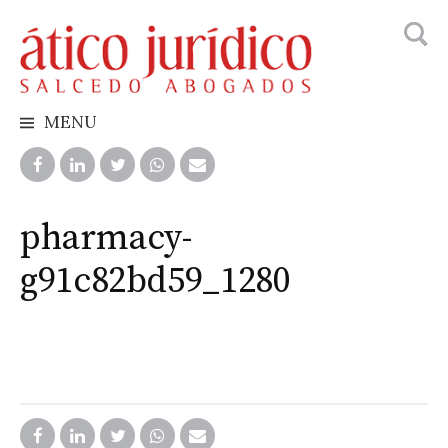
Busca
Skip
to
content
MENU
pharmacy-
g91c82bd59_1280