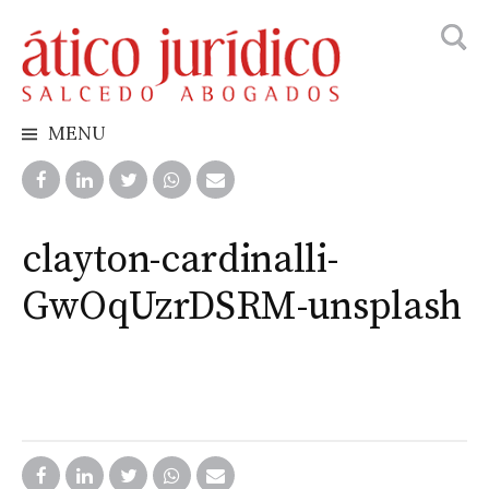
Busca
Skip
to
content
MENU
clayton-cardinalli-
GwOqUzrDSRM-unsplash