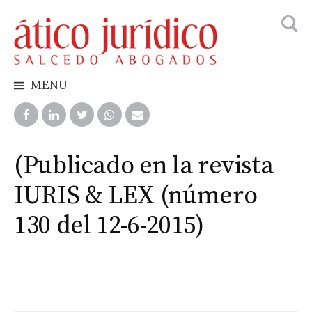
Busca
Skip
to
content
MENU
(Publicado en la revista
IURIS & LEX (número
130 del 12-6-2015)