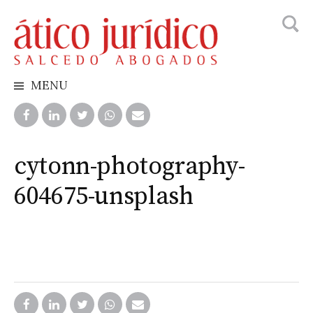
Busca
Skip
to
content
MENU
cytonn-photography-
604675-unsplash