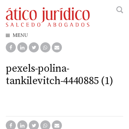
Busca
Skip
to
content
MENU
pexels-polina-
tankilevitch-4440885 (1)