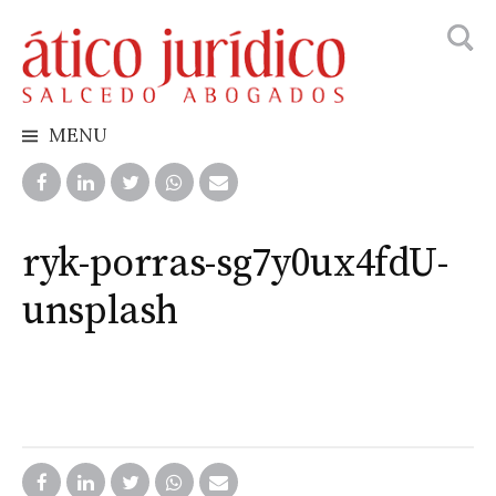
Busca
Skip
to
content
MENU
ryk-porras-sg7y0ux4fdU-
unsplash