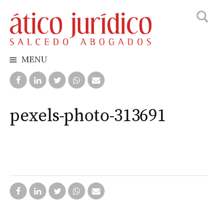
Busca
Skip
to
content
MENU
pexels-photo-313691