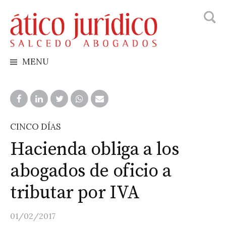
Busca
Skip
to
content
MENU
CINCO DÍAS
Hacienda obliga a los
abogados de oficio a
tributar por IVA
01/02/2017