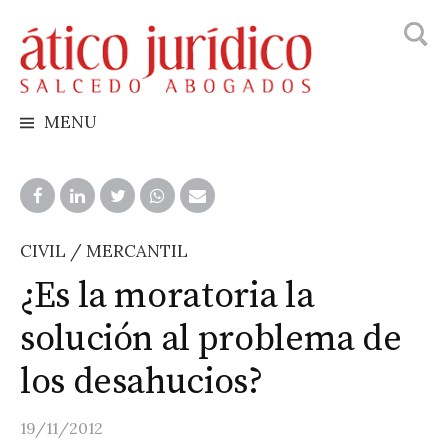
Busca
Skip
to
content
MENU
CIVIL / MERCANTIL
¿Es la moratoria la
solución al problema de
los desahucios?
19/11/2012