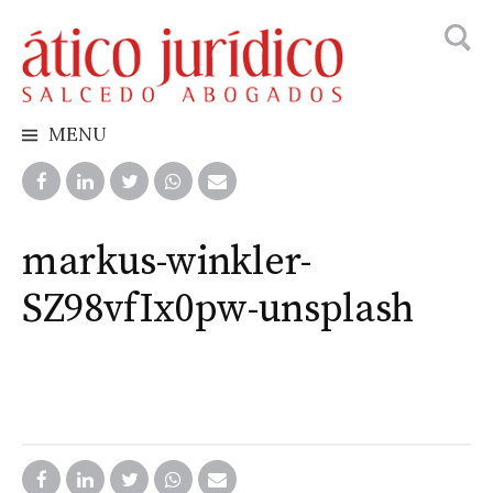
Busca
Skip
to
content
MENU
markus-winkler-
SZ98vfIx0pw-unsplash