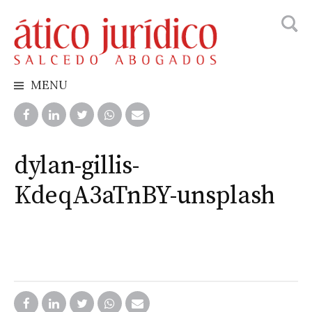
Busca
Skip
to
content
MENU
dylan-gillis-
KdeqA3aTnBY-unsplash